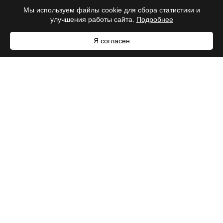
Мы используем файлы cookie для сбора статистики и
улучшения работы сайта.
Подробнее
Я согласен
ООО «ДЕЛЬТА»
г Новосибирск, Красный пр-кт, зд. 17, этаж 3
ИНН 5406815525
Лицензия на осуществление медицинской
деятельности Л041-01125-54/00269036 от 16 мая
2022. Выдана: Министерство здравоохранения
Новосибирской области.
Сайт не является публичной офертой.
Имеются противопоказания, необходима
консультация специалиста.
Информация на сайте носит справочный характер и
не является руководством к самолечению
ПОЛИТИКА КОНФИДЕНЦИАЛЬНОСТИ
ОБРАБОТКА ПЕРСОНАЛЬНЫХ ДАННЫХ