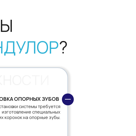
ТИ
—
ЫХ ЗУБОВ
мы требуется
 специальных
порные зубы.
—
АДАПТАЦИЮ
ановки может
привычность
значительные
торые обычно
 привыкания.
—
К ГИГИЕНЕ
 конструкции
ьно очищать