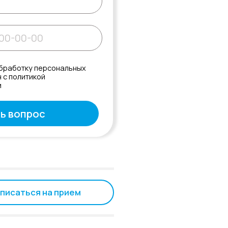
 прием
Л041-01151-
РСТВО
пециалиста.
 является
имая на кнопку, вы соглашаетесь c
олитикой конфиденциальности