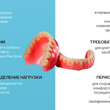
струю
протез и о
ИЕ НАГРУЗКИ
ПЕРИОДИЧЕСКИЙ 
яется
для сохранения надёжно
комфорта рекомендуетс
посещать стоматолога 
профессиональ
своевременной коррекции 
КЦИИ
НАЛИЧИЕ МЕДИЦИНСКИХ П
ых осмотрах
установка возможн
яя
клинических случа
предварительной оцен
опорных зубов и ткане
Остались сомнен