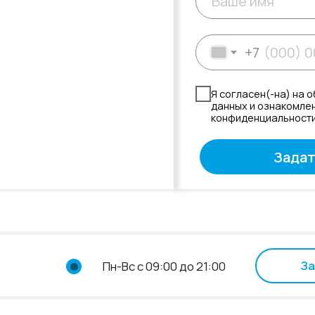
более равномерно, что
Записаться на
Пн-Вс с 09:00 до 21:00
ильном уходе и
го лет, сохраняя
ООО "Дельта Групп"
г Барнаул, Красноармейский пр-кт, д. 75б
ИНН 2465362960
Лицензия на осуществление медицинской деятельности 
22/01986581 от 14 марта 2025. Выдана: МИНИСТЕ
ЗДРАВООХРАНЕНИЯ АЛТАЙСКОГО КРАЯ.
Сайт не является публичной офертой.
Имеются противопоказания, необходима консультация с
Информация на сайте носит справочный характер и не
руководством к самолечению
Наж
ПОЛИТИКА КОНФИДЕНЦИАЛЬНОСТИ
ОБРАБОТКА ПЕРСОНАЛЬНЫХ ДАННЫХ
п
Юридические документы