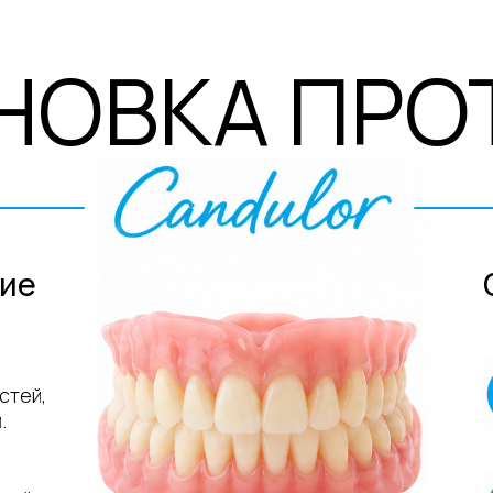
ОВКА ПРОТЕ
ЧТО ТАКОЕ
Сияющий
ЕЗЫ КОНДУЛОР
?
Есте
благ
мате
Комф
фикс
гара