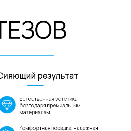
ЗОВ
 результат
ственная эстетика
одаря премиальным
риалам.
ортная посадка, надежная
ация и профессиональная
нтия на выполненную работу.