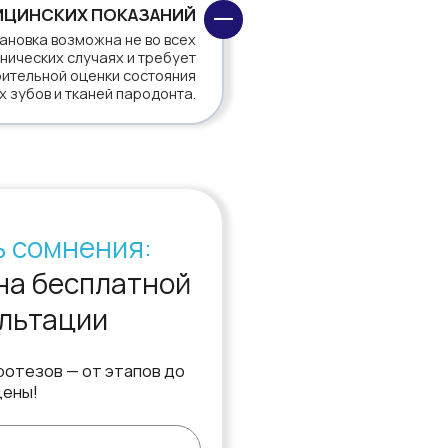
латной
и
 этапов до
ональных