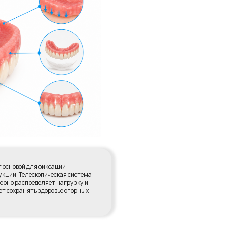
ации
еская система
 нагрузку и
овье опорных
ЛОР
?