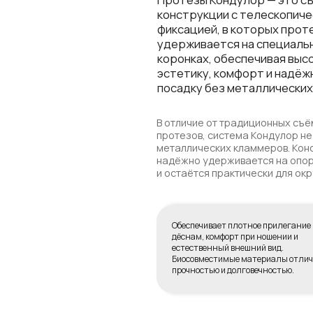
посадку без металлических крючк
В отличие от традиционных съёмных
протезов, система Кондулор не требуе
металлических кламмеров. Конструкци
надёжно удерживается на опорных зу
и остаётся практически для окружающи
Обеспечивает плотное прилегание к
дёснам, комфорт при ношении и
естественный внешний вид.
Биосовместимые материалы отличаются
прочностью и долговечностью.
ПО
ВЫБИРАЮТ