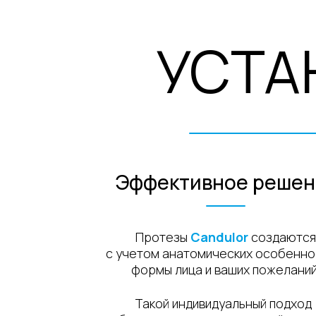
УСТАН
Эффективное решение
ПРОТ
Протезы
Candulor
создаются
с учетом анатомических особенностей,
формы лица и ваших пожеланий.
Такой индивидуальный подход
обеспечивает естественный внешний
вид, комфорт при ношении и
уверенность в улыбке на долгие годы.