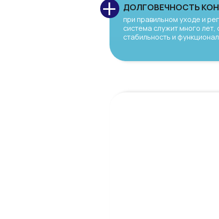
ПРЕИМУЩЕСТВА
−
Эстетичность и незаметность — протезы
+
видимых металлических крючков, благод
−
максимально естественно и не привлек
и разговоре.
Надежная фиксация — телескопическая 
+
−
обеспечивает прочное удержание протез
приёма пищи и общения.
−
Комфорт при ношении — конструкция то
+
дёснам, обеспечивая удобство в повсед
быструю адаптацию.
−
Равномерное распределение нагрузки —
+