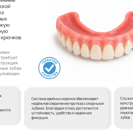
ов.
т
я
бах
х.
Служат основой для фикс
Система двойных коронок обеспечивает
конструкции. Телескопич
надёжное соединение протеза с опорными
равномерно распределяет
зубами. Благодаря этому достигаются
помогает сохранять здор
устойчивость, удобство и надёжная
зубов.
фиксация.
ЧЕМУ ПАЦИЕНТЫ
 ПРОТЕЗЫ КОНДУ