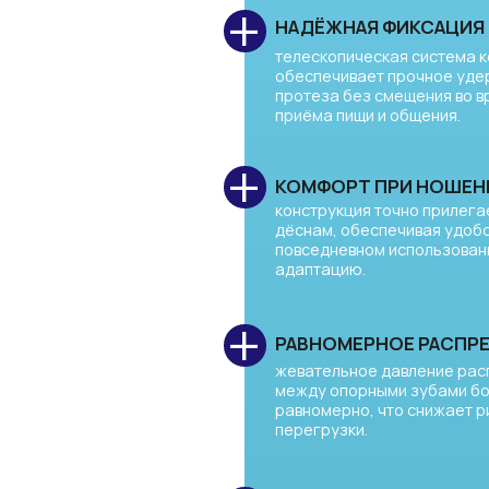
повседневном использовании и бы
адаптацию.
+
РАВНОМЕРНОЕ РАСПРЕДЕЛЕН
жевательное давление распредел
между опорными зубами более
равномерно, что снижает риск их
перегрузки.
+
ДОЛГОВЕЧНОСТЬ КОНСТРУ
при правильном уходе и регулярн
система служит много лет, сохран
стабильность и функциональность.