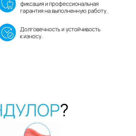
овечность и устойчивость
осу.
ЛОР
?