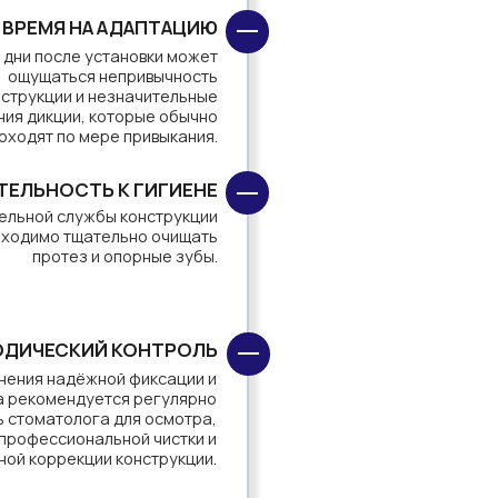
порные зубы.
—
КОНТРОЛЬ
й фиксации и
я регулярно
для осмотра,
ной чистки и
конструкции.
—
ОКАЗАНИЙ
а не во всех
ях и требует
ки состояния
й пародонта.
ия: