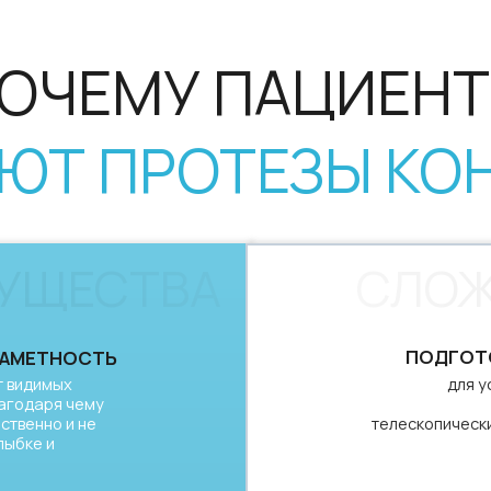
ЕСТВА
СЛОЖНОС
ПОДГОТОВКА ОПОРН
НОСТЬ
ых
для установки систе
я чему
изготовление
 и не
телескопических коронок на о
ВРЕМЯ НА 
в первые дни после уст
ощущаться не
конструкции и не
изменения дикции, ко
проходят по мере
ТРЕБОВАТЕЛЬНОСТЬ 
ам и
для длительной службы
необходимо тщател