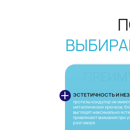
ПРЕИМУЩ
+
ЭСТЕТИЧНОСТЬ И НЕЗАМЕТ
протезы кондулор не имеют видим
металлических крючков, благодар
выглядят максимально естественно
привлекают внимания при улыбке и
разговоре.
+
НАДЁЖНАЯ ФИКСАЦИЯ
телескопическая система коронок
обеспечивает прочное удержание
протеза без смещения во время
приёма пищи и общения.
+
КОМФОРТ ПРИ НОШЕНИИ
конструкция точно прилегает к зуб
дёснам, обеспечивая удобство в