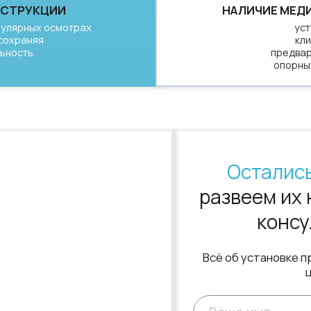
развеем их на бесп
консультаци
Всё об установке протезов — от
цены!
 кондулор не имеют
аря чему выглядят
ают внимания при улыбке
+7
система коронок
Я согласен(-на) на обработку перс
данных и ознакомлен с политикой
а без смещения во время
конфиденциальности
чно прилегает к зубам и
Задать вопрос
невном использовании и
 жевательное давление