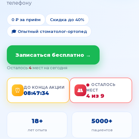
телефону
0 ₽ за приём
Скидка до 40%
🎓 Опытный стоматолог-ортопед
Записаться бесплатно →
Осталось
3
мест на сегодня
ОСТАЛОСЬ
ДО КОНЦА АКЦИИ
⏰
👥
МЕСТ
08:47:32
3
из 9
18+
5000+
лет опыта
пациентов